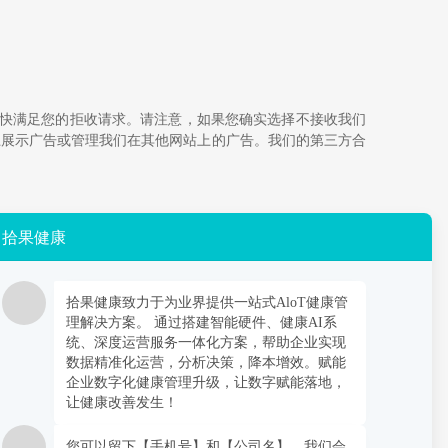
情况下尽快满足您的拒收请求。请注意，如果您确实选择不接收我们
上展示广告或管理我们在其他网站上的广告。我们的第三方合
拾果健康
数量、性质和敏感性决定适当的保留期限，在保留期限结束
拾果健康致力于为业界提供一站式AloT健康管
理解决方案。 通过搭建智能硬件、健康AI系
得到父母或法定监护人的同意，否则我们不会有意收集13岁
统、深度运营服务一体化方案，帮助企业实现
们会删除这些信息。
数据精准化运营，分析决策，降本增效。赋能
企业数字化健康管理升级，让数字赋能落地，
让健康改善发生！
子邮件地址）通知您，或于变更生效前在本网站上发布通知。
您可以留下【手机号】和【公司名】，我们会