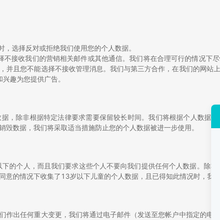
据时，选择反对或拒绝我们使用您的个人数据。
送电子邮件，选择不接收我们的营销相关邮件或其他通信。我们将在合理可行的
，并且您不能选择不接收管理消息。我们与第三方合作，在我们的网站
况和兴趣为您提供广告。
数据，除非根据特定法律要求需要保留较长时间。我们将根据个人数据的
销毁数据，我们将采取适当措施防止您的个人数据被进一步使用。
以下的个人，而且我们要求这些个人不要向我们提供任何个人数据。除非
同意的情况下收集了13岁以下儿童的个人数据，且已得知此情况时，我
们作出任何重大变更，我们将通过电子邮件（发送至您帐户中指定的电