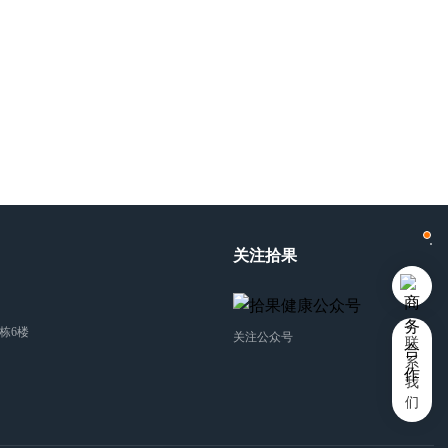
关注拾果
栋6楼
关注公众号
联
系
我
们